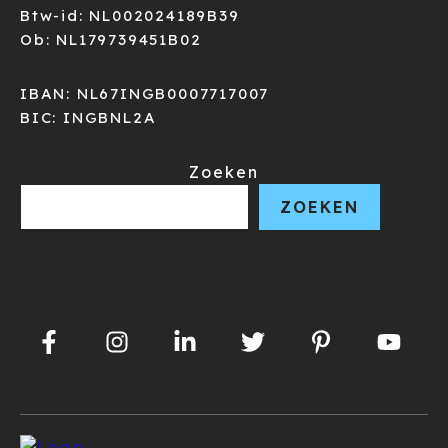
Btw-id: NL002024189B39
Ob: NL179739451B02
IBAN: NL67INGB0007717007
BIC: INGBNL2A
Zoeken
ZOEKEN