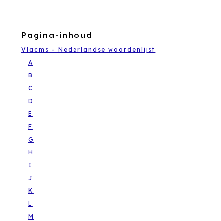
Pagina-inhoud
Vlaams – Nederlandse woordenlijst
A
B
C
D
E
F
G
H
I
J
K
L
M