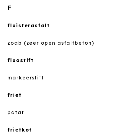
F
fluisterasfalt
zoab (zeer open asfaltbeton)
fluostift
markeerstift
friet
patat
frietkot