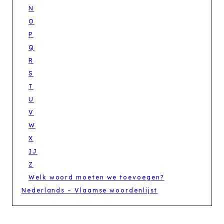
N
O
P
Q
R
S
T
U
V
W
X
IJ
Z
Welk woord moeten we toevoegen?
Nederlands – Vlaamse woordenlijst