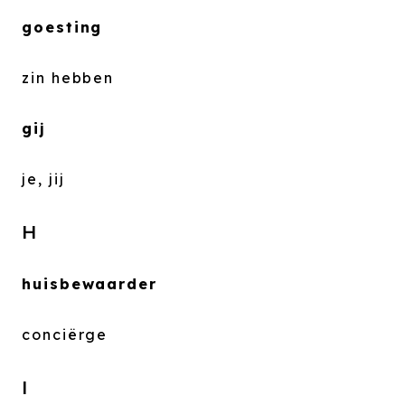
goesting
zin hebben
gij
je, jij
H
huisbewaarder
conciërge
I