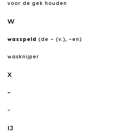
voor de gek houden
W
wasspeld
(de ~ (v.), ~en)
wasknijper
X
–
–
IJ