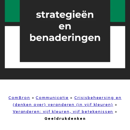
ComBron
»
Communicatie
»
Crisisbeheersing en
(denken over) veranderen (in vijf kleuren)
»
Veranderen: vijf kleuren, vijf betekenissen
»
Geeldrukdenken