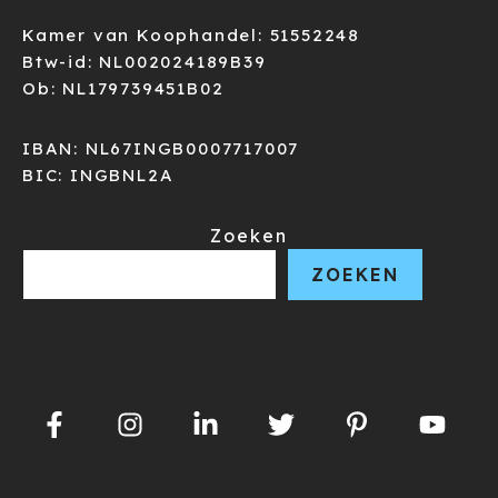
Kamer van Koophandel: 51552248
Btw-id: NL002024189B39
Ob: NL179739451B02
IBAN: NL67INGB0007717007
BIC: INGBNL2A
Zoeken
ZOEKEN