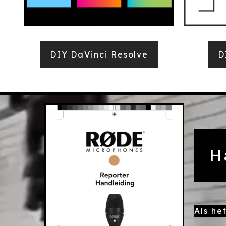
DIY DaVinci Resolve
D
H
Als he