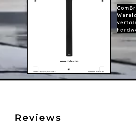
ComBro
Wereld
vertal
hardwa
Reviews