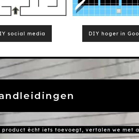
IY social media
DIY hoger in Go
andleidingen
t product ècht iets toevoegt, vertalen we met a