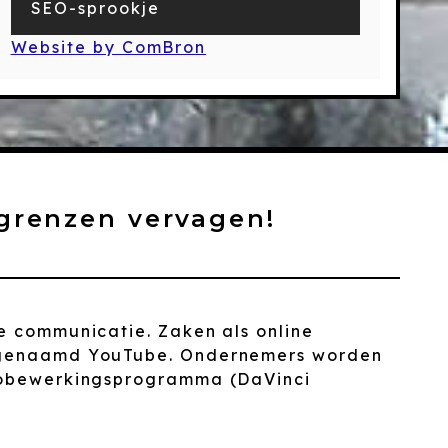
SEO-sprookje
Website by ComBron
grenzen vervagen!
e communicatie. Zaken als online
m genaamd YouTube. Ondernemers worden
deobewerkingsprogramma (DaVinci