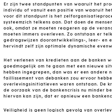
Er zijn twee standpunten van waaruit het pr
individu of vanuit een positie van waaruit he
voor dit standpunt is het zelforganisatieproc
systeemzich telkens aan. Dat doen de mensen
ook, omdat ze moeten reageren op de verand
moeten immers overleven. Zo ontstaan er tel
gedragswijzen doorontwikkelings-, leer- en 
hervindt zelf zijn optimale dynamische evenwi
Het verlenen van kredieten aan de banken w
goedmogelijk om te gaan met een nieuwe sit
hebben ingegrepen, dan was er een andere ni
faillissement van debanken zou ervoor hebb
overlevingsinitiatieven waren ontstaan. De 
de oorzaak van de bankencrisis nu minder b
hiervan kan zijn, dat er opnieuw een bankencr
Veiligheid is geen logisch gevolg van overle