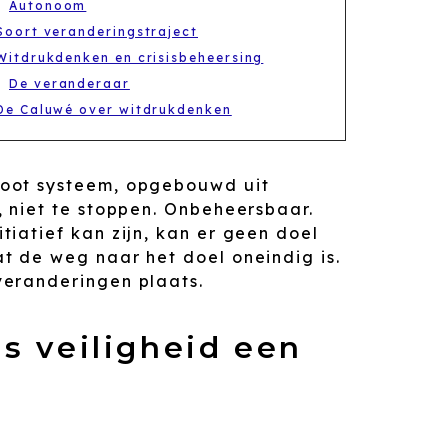
Autonoom
Soort veranderingstraject
Witdrukdenken en crisisbeheersing
De veranderaar
De Caluwé over witdrukdenken
root systeem, opgebouwd uit
 niet te stoppen. Onbeheersbaar.
iatief kan zijn, kan er geen doel
t de weg naar het doel oneindig is.
veranderingen plaats.
s veiligheid een