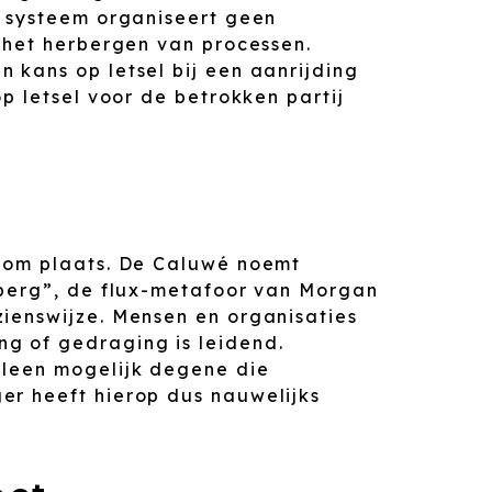
t systeem organiseert geen
s het herbergen van processen.
 kans op letsel bij een aanrijding
op letsel voor de betrokken partij
noom plaats. De Caluwé noemt
rberg”, de flux-metafoor van Morgan
zienswijze. Mensen en organisaties
g of gedraging is leidend.
lleen mogelijk degene die
er heeft hierop dus nauwelijks