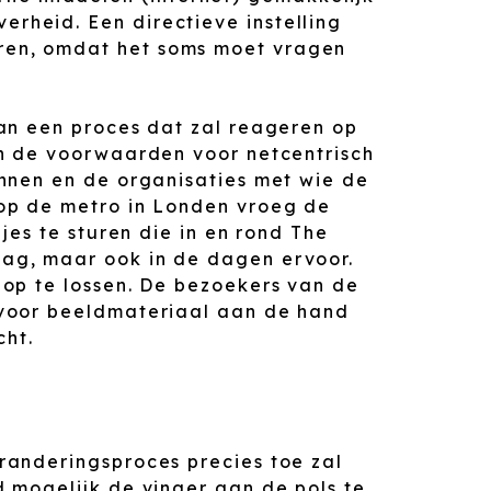
erheid. Een directieve instelling
eren, omdat het soms moet vragen
an een proces dat zal reageren op
n de voorwaarden voor netcentrisch
nnen en de organisaties met wie de
op de metro in Londen vroeg de
jes te sturen die in en rond The
ag, maar ook in de dagen ervoor.
op te lossen. De bezoekers van de
voor beeldmateriaal aan de hand
ht.
randeringsproces precies toe zal
 mogelijk de vinger aan de pols te