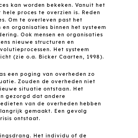
oces kan worden bekeken. Vanuit het
t hele proces te overzien is. Reden
es. Om te overleven past het
 en organisaties binnen het systeem
ering. Ook mensen en organisaties
kens nieuwe structuren en
evolutieprocessen. Het systeem
cht (zie o.a. Bicker Caarten, 1998).
as een poging van overheden zo
uatie. Zouden de overheden niet
euwe situatie ontstaan. Het
en gezorgd dat andere
kredieten van de overheden hebben
elangrijk gemaakt. Een gevolg
isis ontstaat.
vingsdrang. Het individu of de