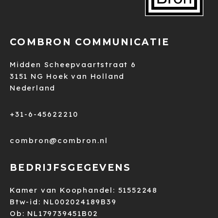
COMBRON COMMUNICATIE
Midden Scheepvaartstraat 6
3151 NG Hoek van Holland
Nederland
+31-6-45622210
combron@combron.nl
BEDRIJFSGEGEVENS
Kamer van Koophandel: 51552248
Btw-id: NL002024189B39
Ob: NL179739451B02