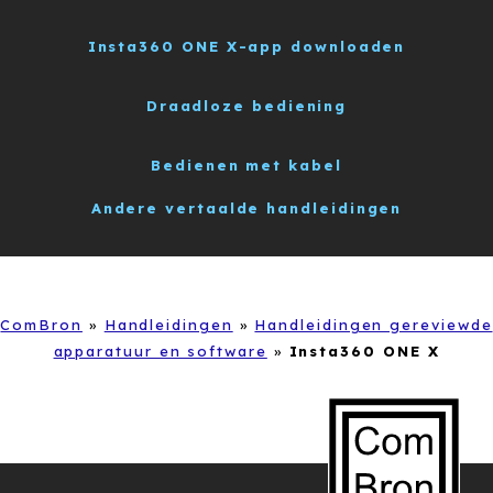
Insta360 ONE X-app downloaden
Draadloze bediening
Bedienen met kabel
Andere vertaalde handleidingen
ComBron
»
Handleidingen
»
Handleidingen gereviewde
apparatuur en software
»
Insta360 ONE X