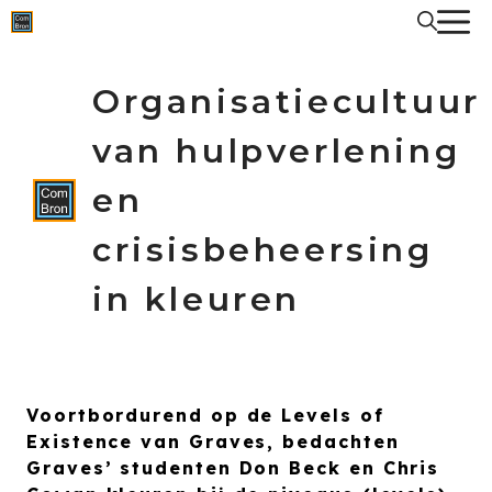
Spring
naar
de
inhoud
Organisatiecultuur
van hulpverlening
en
crisisbeheersing
in kleuren
Voortbordurend op de Levels of
Existence van Graves, bedachten
Graves’ studenten Don Beck en Chris