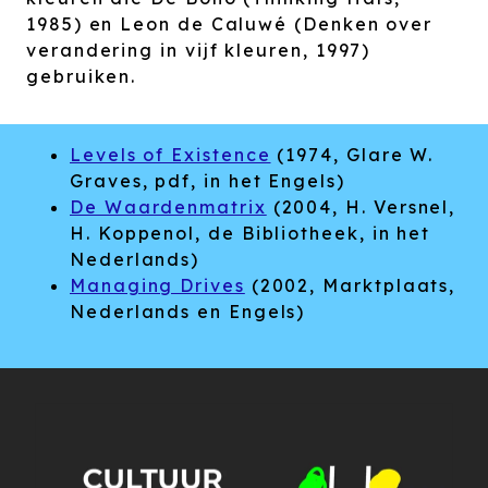
1985) en Leon de Caluwé (Denken over
verandering in vijf kleuren, 1997)
gebruiken.
Levels of Existence
(1974, Glare W.
Graves, pdf, in het Engels)
De Waardenmatrix
(2004, H. Versnel,
H. Koppenol, de Bibliotheek, in het
Nederlands)
Managing Drives
(2002, Marktplaats,
Nederlands en Engels)