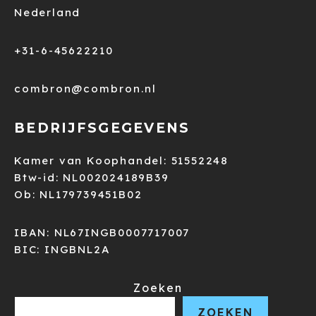
Nederland
+31-6-45622210
combron@combron.nl
BEDRIJFSGEGEVENS
Kamer van Koophandel: 51552248
Btw-id: NL002024189B39
Ob: NL179739451B02
IBAN: NL67INGB0007717007
BIC: INGBNL2A
Zoeken
ZOEKEN