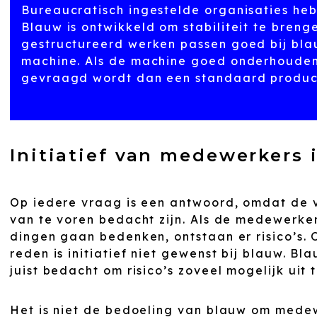
Bureaucratisch ingestelde organisaties he
Blauw is ontwikkeld om stabiliteit te bren
gestructureerd werken passen goed bij blau
machine. Als de machine goed onderhouden 
gevraagd wordt dan een standaard product
Initiatief van medewerkers i
Op iedere vraag is een antwoord, omdat de 
van te voren bedacht zijn. Als de medewerker
dingen gaan bedenken, ontstaan er risico’s. 
reden is initiatief niet gewenst bij blauw. Bla
juist bedacht om risico’s zoveel mogelijk uit t
Het is niet de bedoeling van blauw om medewe