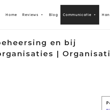
Home
Reviews
Blog
Communicatie
Han
beheersing en bij
rganisaties | Organisat
P