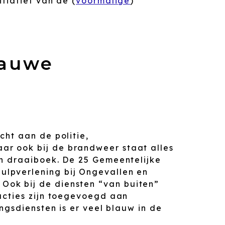
tiatief van de (
voormalige
)
lauwe
cht aan de politie,
r ook bij de brandweer staat alles
en draaiboek. De 25 Gemeentelijke
lpverlening bij Ongevallen en
 Ook bij de diensten “van buiten”
ucties zijn toegevoegd aan
ingsdiensten is er veel blauw in de