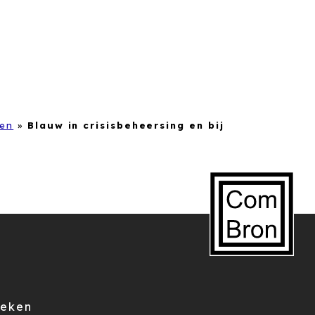
ren
»
Blauw in crisisbeheersing en bij
eken