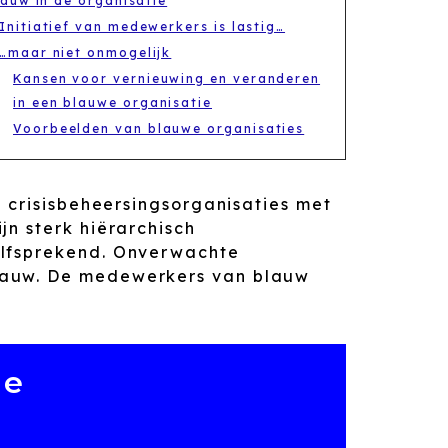
lauw in de organisatie
Initiatief van medewerkers is lastig…
…maar niet onmogelijk
Kansen voor vernieuwing en veranderen
in een blauwe organisatie
Voorbeelden van blauwe organisaties
e crisisbeheersingsorganisaties met
jn sterk hiërarchisch
elfsprekend. Onverwachte
lauw. De medewerkers van blauw
ie