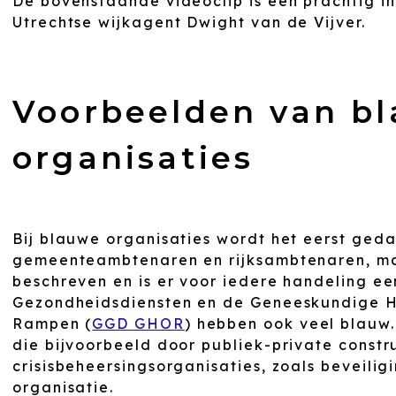
De bovenstaande videoclip is een prachtig ini
Utrechtse wijkagent Dwight van de Vijver.
Voorbeelden van b
organisaties
Bij blauwe organisaties wordt het eerst geda
gemeenteambtenaren en rijksambtenaren, maa
beschreven en is er voor iedere handeling e
Gezondheidsdiensten en de Geneeskundige Hu
Rampen (
GGD GHOR
) hebben ook veel blauw.
die bijvoorbeeld door publiek-private constr
crisisbeheersingsorganisaties, zoals beveilig
organisatie.