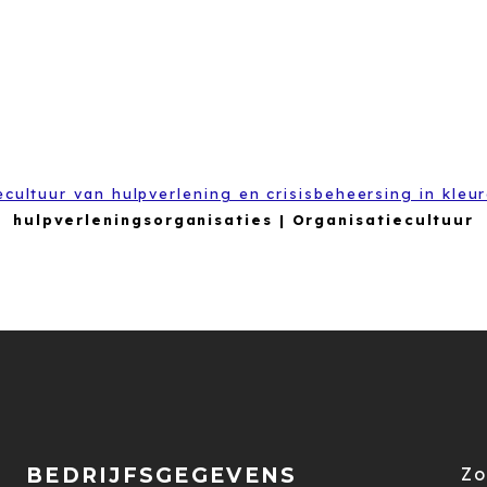
ecultuur van hulpverlening en crisisbeheersing in kleu
hulpverleningsorganisaties | Organisatiecultuur
BEDRIJFSGEGEVENS
Zo