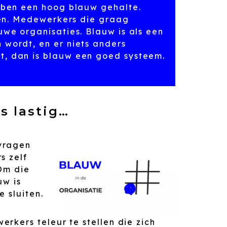
bben een hoog blauw gehalte.
gen. Medewerkers die graag
we organisaties. Blauw is als een
wordt, en er niets anders
, dan is blauw een goed systeem.
s lastig…
vragen
s zelf
Om die
uw is
e sluiten.
rkers teleur te stellen die zich