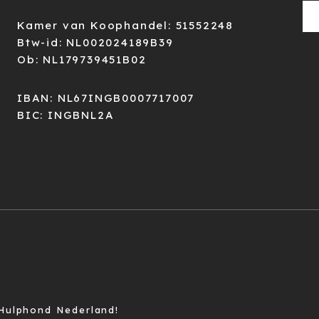
Kamer van Koophandel: 51552248
Btw-id: NL002024189B39
Ob: NL179739451B02
IBAN: NL67INGB0007717007
BIC: INGBNL2A
Hulphond Nederland!