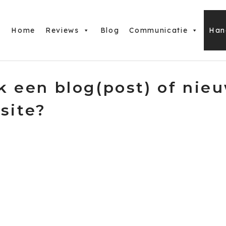
Home
Reviews
Blog
Communicatie
Han
k een blog(post) of nie
site?