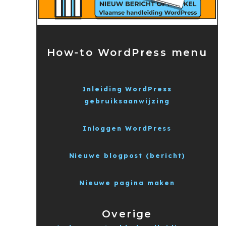
How-to WordPress menu
Inleiding WordPress
gebruiksaanwijzing
Inloggen WordPress
Nieuwe blogpost (bericht)
Nieuwe pagina maken
Overige