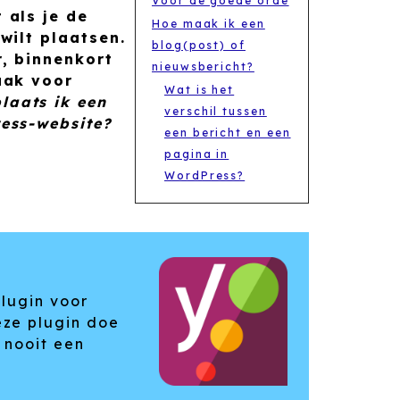
Voor de goede orde
 als je de
Hoe maak ik een
wilt plaatsen.
blog(post) of
r, binnenkort
nieuwsbericht?
aak voor
Wat is het
laats ik een
verschil tussen
ress-website?
een bericht en een
pagina in
WordPress?
plugin voor
eze plugin doe
 nooit een