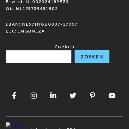
Btw-id: NL002024189B39
Ob: NL179739451B02
IBAN: NL67INGB0007717007
BIC: INGBNL2A
Zoeken
ZOEKEN