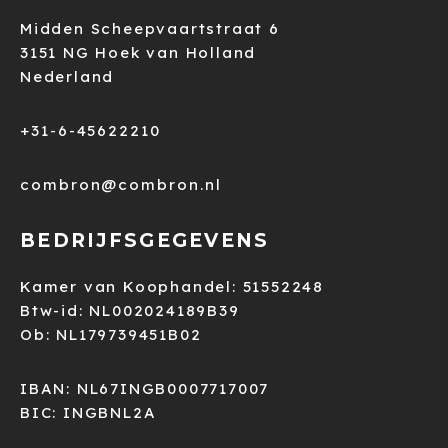
Midden Scheepvaartstraat 6
3151 NG Hoek van Holland
Nederland
+31-6-45622210
combron@combron.nl
BEDRIJFSGEGEVENS
Kamer van Koophandel: 51552248
Btw-id: NL002024189B39
Ob: NL179739451B02
IBAN: NL67INGB0007717007
BIC: INGBNL2A