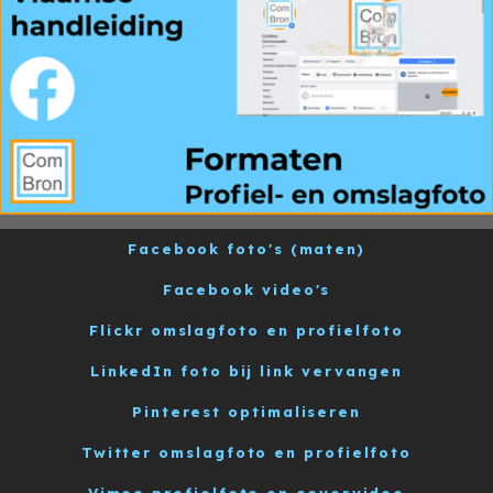
Facebook foto's (maten)
Facebook video's
Flickr omslagfoto en profielfoto
LinkedIn foto bij link vervangen
Pinterest optimaliseren
Twitter omslagfoto en profielfoto
Vimeo profielfoto en covervideo