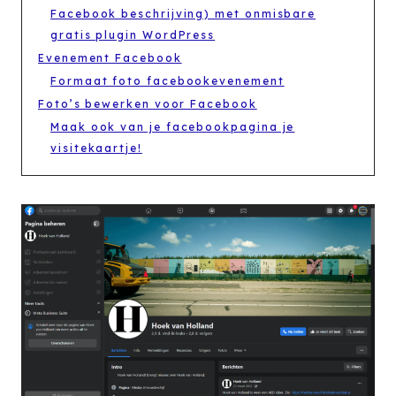
Facebook beschrijving) met onmisbare
gratis plugin WordPress
Evenement Facebook
Formaat foto facebookevenement
Foto’s bewerken voor Facebook
Maak ook van je facebookpagina je
visitekaartje!