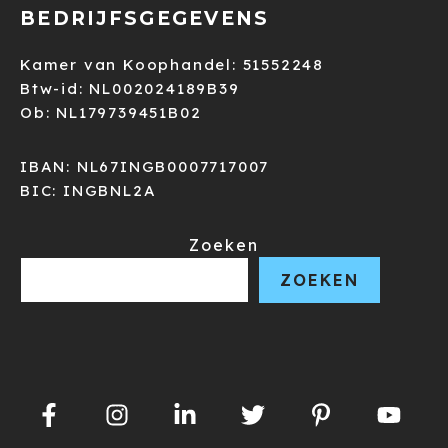
BEDRIJFSGEGEVENS
Kamer van Koophandel: 51552248
Btw-id: NL002024189B39
Ob: NL179739451B02
IBAN: NL67INGB0007717007
BIC: INGBNL2A
Zoeken
ZOEKEN