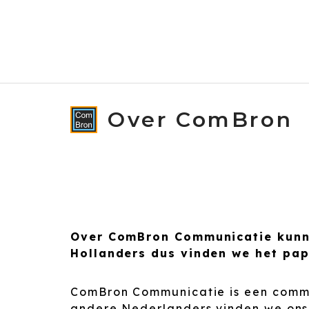
Spring
naar
de
inhoud
Over ComBron
Over ComBron Communicatie kunnen
Hollanders dus vinden we het papi
ComBron Communicatie is een commu
andere Nederlanders vinden we onsz