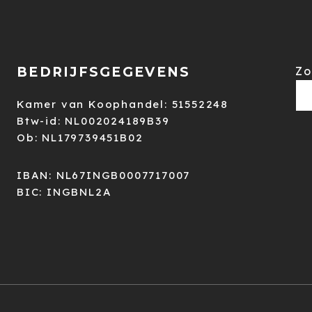
BEDRIJFSGEGEVENS
Zo
Kamer van Koophandel: 51552248
Btw-id: NL002024189B39
Ob: NL179739451B02
IBAN: NL67INGB0007717007
BIC: INGBNL2A