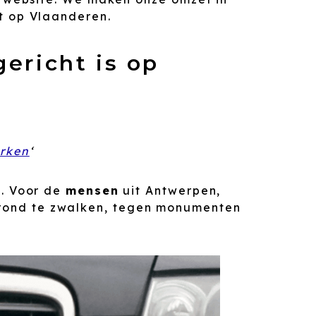
t op Vlaanderen.
ericht is op
erken
‘
t. Voor de
mensen
uit Antwerpen,
in rond te zwalken, tegen monumenten