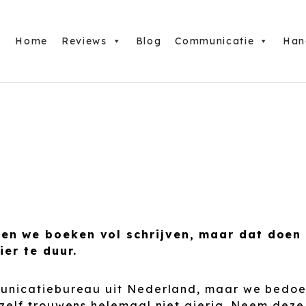
Home
Reviews
Blog
Communicatie
Han
 we boeken vol schrijven, maar dat doen we
er te duur.
nicatiebureau uit Nederland, maar we bedoele
elf trouwens helemaal niet gierig. Neem deze