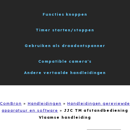
Functies knoppen
Timer starten/stoppen
Gebruiken als draadontspanner
Compatible camera's
Andere vertaalde handleidingen
ComBron
»
Handleidingen
»
Handleidingen gereviewde
apparatuur en software
»
JJC TM afstandbediening
Vlaamse handleiding