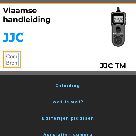
Inleiding
Wat is wat?
Batterijen plaatsen
Aansluiten camera