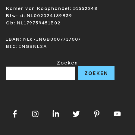
Kamer van Koophandel: 51552248
Btw-id: NL002024189B39
Ob: NL179739451B02
IBAN: NL67INGB0007717007
BIC: INGBNL2A
Zoeken
ZOEKEN