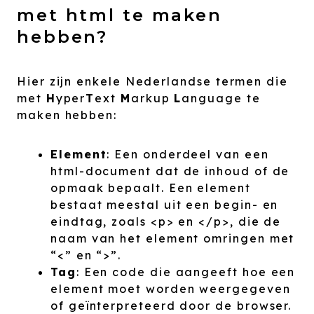
met html te maken
hebben?
Hier zijn enkele Nederlandse termen die
met
H
yper
T
ext
M
arkup
L
anguage te
maken hebben:
Element
: Een onderdeel van een
html-document dat de inhoud of de
opmaak bepaalt. Een element
bestaat meestal uit een begin- en
eindtag, zoals <p> en </p>, die de
naam van het element omringen met
“<” en “>”.
Tag
: Een code die aangeeft hoe een
element moet worden weergegeven
of geïnterpreteerd door de browser.