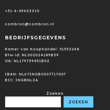
+31-6-45622210
combron@combron.nl
BEDRIJFSGEGEVENS
Kamer van Koophandel: 51552248
Btw-id: NL002024189B39
Ob: NL179739451B02
IBAN: NL67INGB0007717007
BIC: INGBNL2A
Zoeken
ZOEKEN