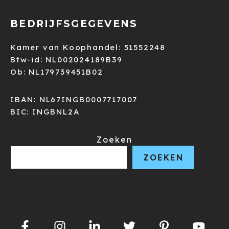
BEDRIJFSGEGEVENS
Kamer van Koophandel: 51552248
Btw-id: NL002024189B39
Ob: NL179739451B02
IBAN: NL67INGB0007717007
BIC: INGBNL2A
Zoeken
ZOEKEN