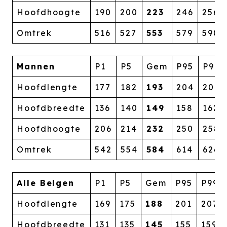
Hoofdhoogte
190
200
223
246
256
Omtrek
516
527
553
579
590
Mannen
P1
P5
Gem
P95
P99
Hoofdlengte
177
182
193
204
209
Hoofdbreedte
136
140
149
158
162
Hoofdhoogte
206
214
232
250
258
Omtrek
542
554
584
614
626
Alle Belgen
P1
P5
Gem
P95
P99
Hoofdlengte
169
175
188
201
207
Hoofdbreedte
131
135
145
155
159