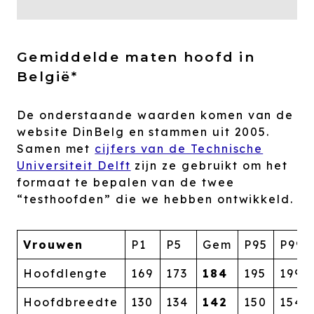
Gemiddelde maten hoofd in
België*
De onderstaande waarden komen van de
website DinBelg en stammen uit 2005.
Samen met
cijfers van de Technische
Universiteit Delft
zijn ze gebruikt om het
formaat te bepalen van de twee
“testhoofden” die we hebben ontwikkeld.
Vrouwen
P1
P5
Gem
P95
P99
Hoofdlengte
169
173
184
195
199
Hoofdbreedte
130
134
142
150
154