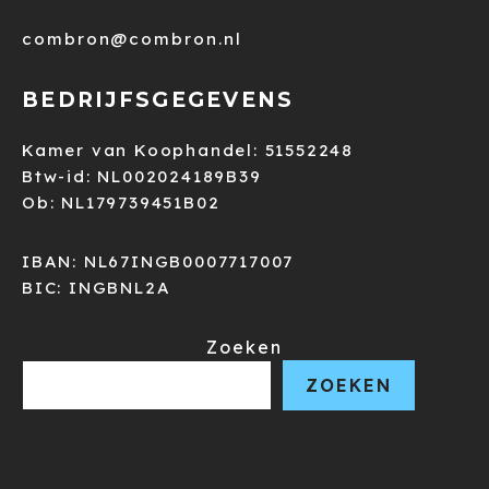
combron@combron.nl
BEDRIJFSGEGEVENS
Kamer van Koophandel: 51552248
Btw-id: NL002024189B39
Ob: NL179739451B02
IBAN: NL67INGB0007717007
BIC: INGBNL2A
Zoeken
ZOEKEN