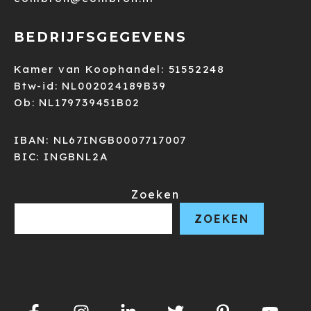
BEDRIJFSGEGEVENS
Kamer van Koophandel: 51552248
Btw-id: NL002024189B39
Ob: NL179739451B02
IBAN: NL67INGB0007717007
BIC: INGBNL2A
Zoeken
ZOEKEN