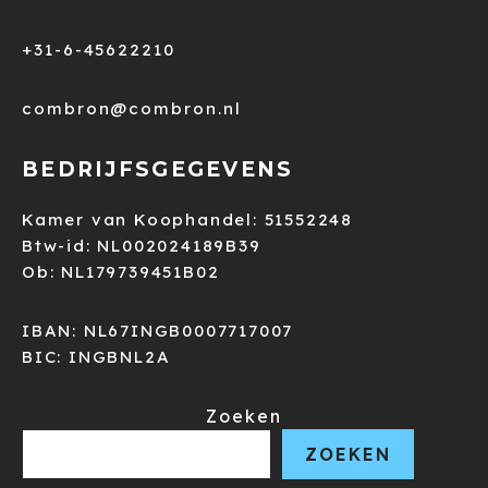
+31-6-45622210
combron@combron.nl
BEDRIJFSGEGEVENS
Kamer van Koophandel: 51552248
Btw-id: NL002024189B39
Ob: NL179739451B02
IBAN: NL67INGB0007717007
BIC: INGBNL2A
Zoeken
ZOEKEN