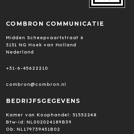
COMBRON COMMUNICATIE
Midden Scheepvaartstraat 6
3151 NG Hoek van Holland
Nederland
+31-6-45622210
combron@combron.nl
BEDRIJFSGEGEVENS
Kamer van Koophandel: 51552248
Btw-id: NL002024189B39
Ob: NL179739451B02