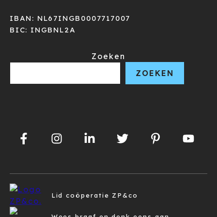
IBAN: NL67INGB0007717007
BIC: INGBNL2A
Zoeken
ZOEKEN
Lid coöperatie ZP&co
Wees braaf en denk eens aan