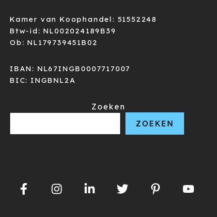
Kamer van Koophandel: 51552248
Btw-id: NL002024189B39
Ob: NL179739451B02
IBAN: NL67INGB0007717007
BIC: INGBNL2A
Zoeken
ZOEKEN