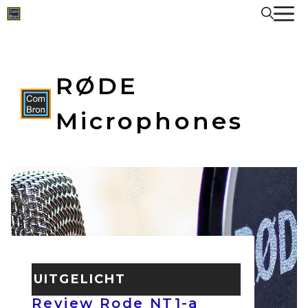
Spring
naar
de
inhoud
RØDE
Microphones
UITGELICHT
Review Rode NT1-a