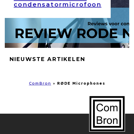
condensatormicrofoon
NIEUWSTE ARTIKELEN
ComBron
»
RØDE Microphones