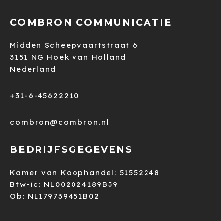
COMBRON COMMUNICATIE
Midden Scheepvaartstraat 6
3151 NG Hoek van Holland
Nederland
+31-6-45622210
combron@combron.nl
BEDRIJFSGEGEVENS
Kamer van Koophandel: 51552248
Btw-id: NL002024189B39
Ob: NL179739451B02