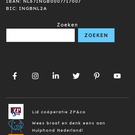
IBAN: NL67INGB0007717007
BIC: INGBNL2A
Zoeken
ZOEKEN
Lid coöperatie ZP&co
Wees braaf en denk eens aan
Hulphond Nederland!