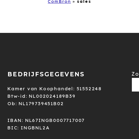
ComBron
»
sales
BEDRIJFSGEGEVENS
Zo
Kamer van Koophandel: 51552248
Btw-id: NL002024189B39
Ob: NL179739451B02
IBAN: NL67INGB0007717007
BIC: INGBNL2A