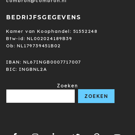
combron@combron.nl
BEDRIJFSGEGEVENS
Kamer van Koophandel: 51552248
Btw-id: NL002024189B39
Ob: NL179739451B02
IBAN: NL67INGB0007717007
BIC: INGBNL2A
Zoeken
ZOEKEN