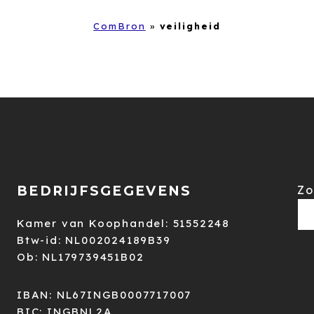
ComBron
»
veiligheid
BEDRIJFSGEGEVENS
Zo
Kamer van Koophandel: 51552248
Btw-id: NL002024189B39
Ob: NL179739451B02
IBAN: NL67INGB0007717007
BIC: INGBNL2A