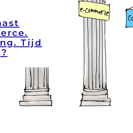
aast
erce.
ng. Tijd
g?