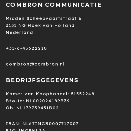
COMBRON COMMUNICATIE
Midden Scheepvaartstraat 6
3151 NG Hoek van Holland
Nederland
+31-6-45622210
combron@combron.nl
BEDRIJFSGEGEVENS
Kamer van Koophandel: 51552248
Btw-id: NL002024189B39
Ob: NL179739451B02
IBAN: NL67INGB0007717007
BIC: INGBNL2A