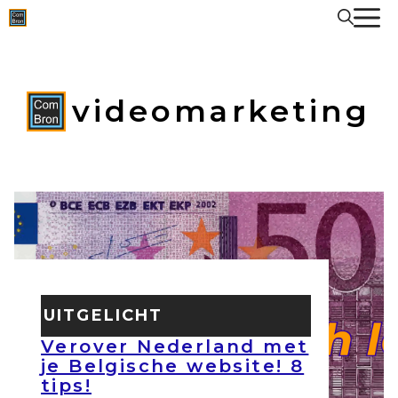
Spring
naar
de
inhoud
videomarketing
UITGELICHT
Verover Nederland met
je Belgische website! 8
tips!