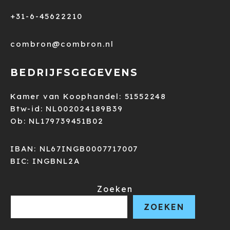
+31-6-45622210
combron@combron.nl
BEDRIJFSGEGEVENS
Kamer van Koophandel: 51552248
Btw-id: NL002024189B39
Ob: NL179739451B02
IBAN: NL67INGB0007717007
BIC: INGBNL2A
Zoeken
ZOEKEN