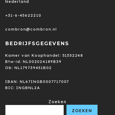
Nederland
+31-6-45622210
combron@combron.nl
BEDRIJFSGEGEVENS
Kamer van Koophandel: 51552248
Btw-id: NL002024189B39
Ob: NL179739451B02
IBAN: NL67INGB0007717007
BIC: INGBNL2A
Zoeken
ZOEKEN