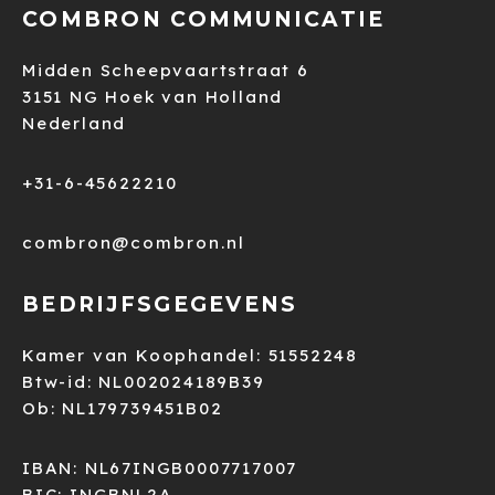
COMBRON COMMUNICATIE
Midden Scheepvaartstraat 6
3151 NG Hoek van Holland
Nederland
+31-6-45622210
combron@combron.nl
BEDRIJFSGEGEVENS
Kamer van Koophandel: 51552248
Btw-id: NL002024189B39
Ob: NL179739451B02
IBAN: NL67INGB0007717007
BIC: INGBNL2A