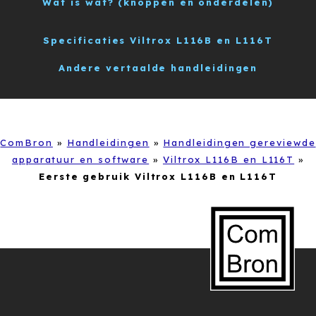
Wat is wat? (knoppen en onderdelen)
Specificaties Viltrox L116B en L116T
Andere vertaalde handleidingen
ComBron
»
Handleidingen
»
Handleidingen gereviewde
apparatuur en software
»
Viltrox L116B en L116T
»
Eerste gebruik Viltrox L116B en L116T