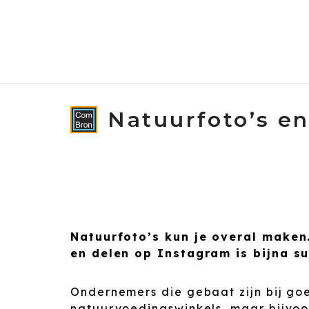
Spring
naar
de
inhoud
Natuurfoto’s e
Natuurfoto’s kun je overal make
en delen op Instagram is bijna su
Ondernemers die gebaat zijn bij goe
natuurvoedingswinkels, maar bijvoo