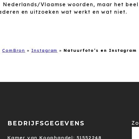
op Nederlands/Vlaamse woorden, maar het beeld w
naderen en uitzoeken wat werkt en wat niet.
ComBron
»
Instagram
»
Natuurfoto’s en Instagram
BEDRIJFSGEGEVENS
Zo
Kamer van Koophandel: 51552248