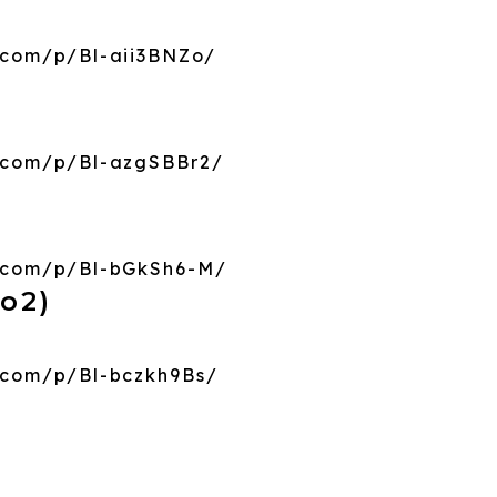
.com/p/Bl-aii3BNZo/
.com/p/Bl-azgSBBr2/
m.com/p/Bl-bGkSh6-M/
ro2)
.com/p/Bl-bczkh9Bs/