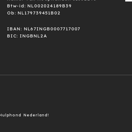
Btw-id: NL002024189B39
Ob: NL179739451B02
IBAN: NL67INGB0007717007
BIC: INGBNL2A
Hulphond Nederland!