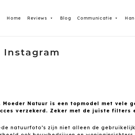
Home
Reviews
Blog
Communicatie
Han
n Instagram
n. Moeder Natuur is een topmodel met vele 
cces verzekerd. Zeker met de juiste filters
de natuurfoto’s zijn niet alleen de gebruikelij
rbeeld ook bouwbedrijven en woninginrichters.