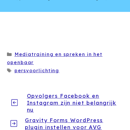
Categorieën
Mediatraining en spreken in het
openbaar
Tags
persvoorlichting
Opvolgers Facebook en
Instagram zijn niet belangrijk
nu
Gravity Forms WordPress
plugin instellen voor AVG