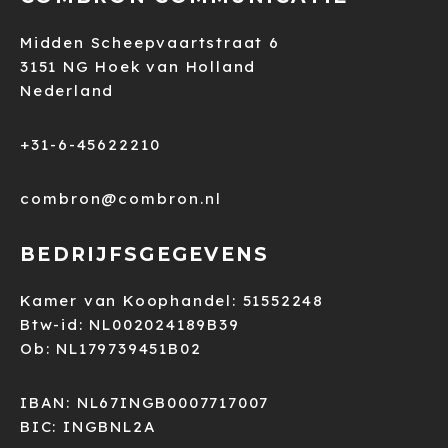
Midden Scheepvaartstraat 6
3151 NG Hoek van Holland
Nederland
+31-6-45622210
combron@combron.nl
BEDRIJFSGEGEVENS
Kamer van Koophandel: 51552248
Btw-id: NL002024189B39
Ob: NL179739451B02
IBAN: NL67INGB0007717007
BIC: INGBNL2A