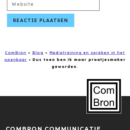
Website
ComBron
»
Blog
»
Mediatraining en spreken in het
openbaar
»
Dus toen ben ik maar praatjesmaker
geworden.
COMBRON COMMUNICATIE