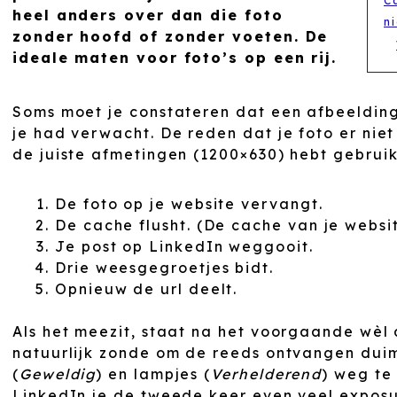
C
heel anders over dan die foto
n
zonder hoofd of zonder voeten. De
ideale maten voor foto’s op een rij.
Soms moet je constateren dat een afbeelding bi
je had verwacht. De reden dat je foto er niet 
de juiste afmetingen (1200×630) hebt gebruikt
De foto op je website vervangt.
De cache flusht. (De cache van je websi
Je post op LinkedIn weggooit.
Drie weesgegroetjes bidt.
Opnieuw de url deelt.
Als het meezit, staat na het voorgaande wèl de
natuurlijk zonde om de reeds ontvangen duim
(
Geweldig
) en lampjes (
Verhelderend
) weg te
LinkedIn je de tweede keer even veel expos