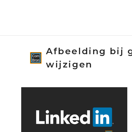
Spring
naar
de
inhoud
Afbeelding bij 
wijzigen