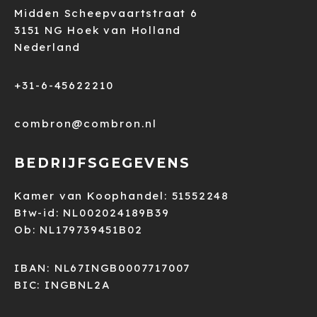
Midden Scheepvaartstraat 6
3151 NG Hoek van Holland
Nederland
+31-6-45622210
combron@combron.nl
BEDRIJFSGEGEVENS
Kamer van Koophandel: 51552248
Btw-id: NL002024189B39
Ob: NL179739451B02
IBAN: NL67INGB0007717007
BIC: INGBNL2A