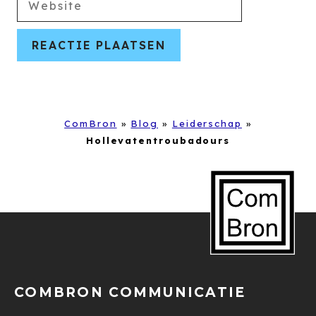
ComBron
»
Blog
»
Leiderschap
»
Hollevatentroubadours
COMBRON COMMUNICATIE