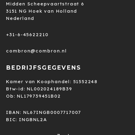
Midden Scheepvaartstraat 6
3151 NG Hoek van Holland
Nederland
+31-6-45622210
combron@combron.nl
BEDRIJFSGEGEVENS
Kamer van Koophandel: 51552248
Btw-id: NL002024189B39
Ob: NL179739451B02
IBAN: NL67INGB0007717007
BIC: INGBNL2A