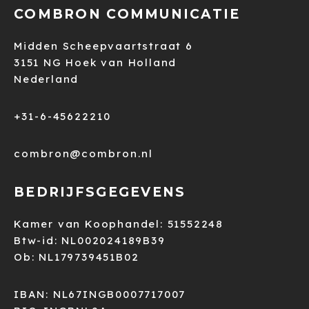
COMBRON COMMUNICATIE
Midden Scheepvaartstraat 6
3151 NG Hoek van Holland
Nederland
+31-6-45622210
combron@combron.nl
BEDRIJFSGEGEVENS
Kamer van Koophandel: 51552248
Btw-id: NL002024189B39
Ob: NL179739451B02
IBAN: NL67INGB0007717007