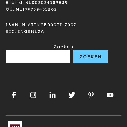
Btw-id: NL002024189B39
Ob: NL179739451B02
IBAN: NL67INGB0007717007
BIC: INGBNL2A
Zoeken
ZOEKEN