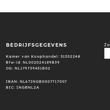
BEDRIJFSGEGEVENS
Zo
Kamer van Koophandel: 51552248
Btw-id: NL002024189B39
Ob: NL179739451B02
IBAN: NL67INGB0007717007
BIC: INGBNL2A