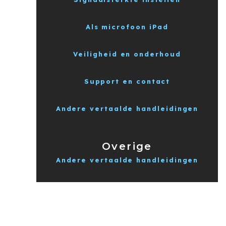
Als microfoon iPad
Veiligheid en onderhoud
Support en contact
Andere vertaalde handleidingen
Overige
Andere vertaalde handleidingen