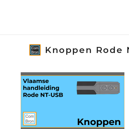
Spring
naar
de
inhoud
Knoppen Rode 