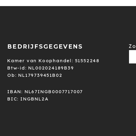
BEDRIJFSGEGEVENS
Zo
Kamer van Koophandel: 51552248
Btw-id: NL002024189B39
Ob: NL179739451B02
IBAN: NL67INGB0007717007
BIC: INGBNL2A