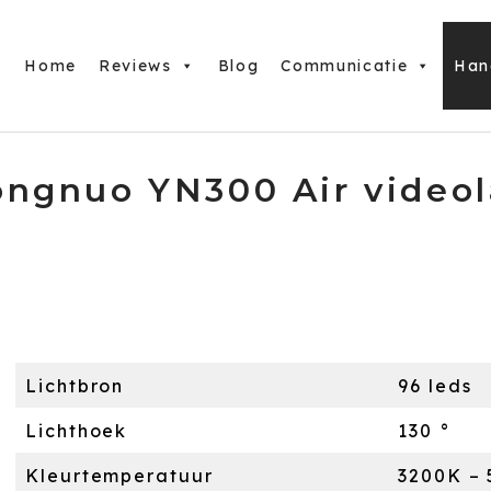
Home
Reviews
Blog
Communicatie
Han
Yongnuo YN300 Air video
Lichtbron
96 leds
Lichthoek
130 °
Kleurtemperatuur
3200K –