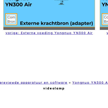
vorige: Externe voeding Yongnuo YN300 Air
ereviewde apparatuur en software
»
Yongnuo YN300 Ai
videolamp