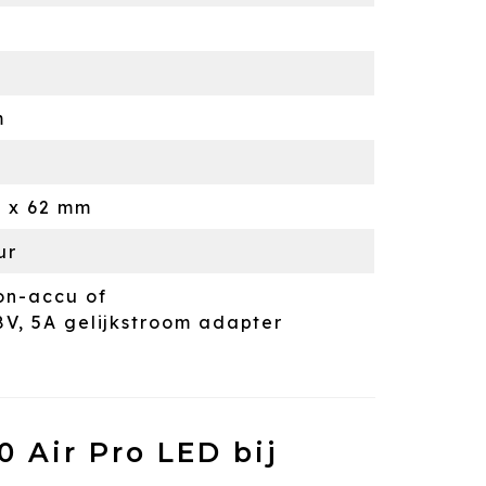
m
5 x 62 mm
ur
ion-accu of
8V, 5A gelijkstroom adapter
 Air Pro LED bij