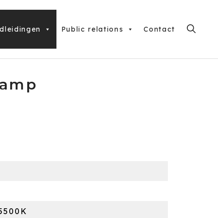
dleidingen
Public relations
Contact
lamp
 5500K