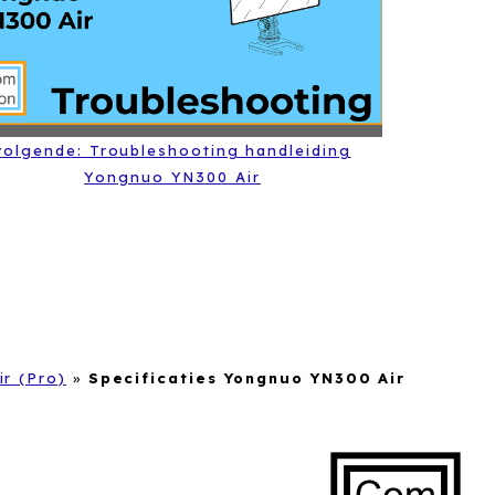
volgende: Troubleshooting handleiding
Yongnuo YN300 Air
r (Pro)
»
Specificaties Yongnuo YN300 Air