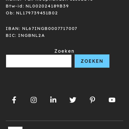
Btw-id: NL002024189B39
Ob: NL179739451B02
IBAN: NL67INGB0007717007
BIC: INGBNL2A
Zoeken
ZOEKEN