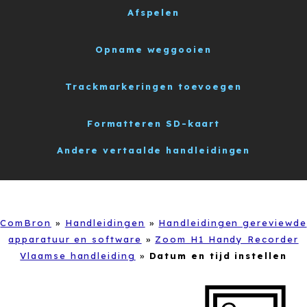
Afspelen
Opname weggooien
Trackmarkeringen toevoegen
Formatteren SD-kaart
Andere vertaalde handleidingen
ComBron
»
Handleidingen
»
Handleidingen gereviewde
apparatuur en software
»
Zoom H1 Handy Recorder
Vlaamse handleiding
»
Datum en tijd instellen