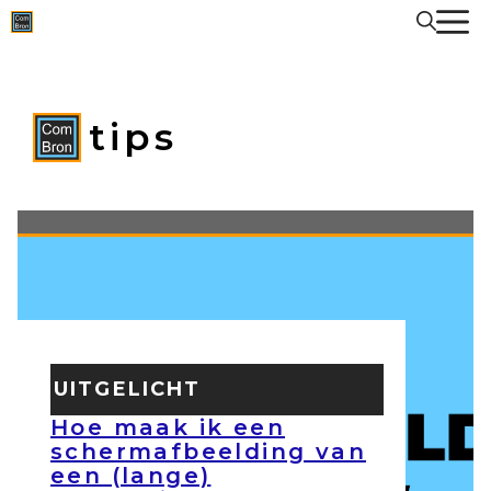
Spring
naar
de
inhoud
tips
UITGELICHT
Hoe maak ik een
schermafbeelding van
een (lange)