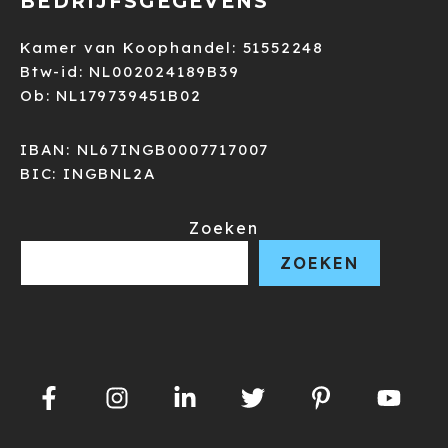
BEDRIJFSGEGEVENS
Kamer van Koophandel: 51552248
Btw-id: NL002024189B39
Ob: NL179739451B02
IBAN: NL67INGB0007717007
BIC: INGBNL2A
Zoeken
ZOEKEN