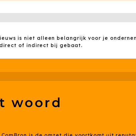
euws is niet alleen belangrijk voor je onderne
 direct of indirect bij gebaat.
et woord
n ComBron is de omzet die voortkomt uit reput