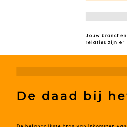
Jouw brancheni
relaties zijn er
De daad bij h
De belangrijkste bron van inkomsten va