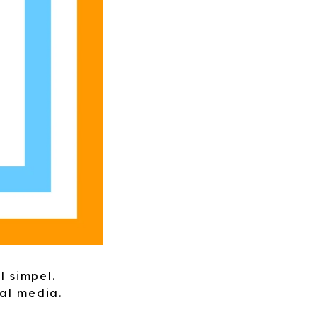
l simpel.
ial media.