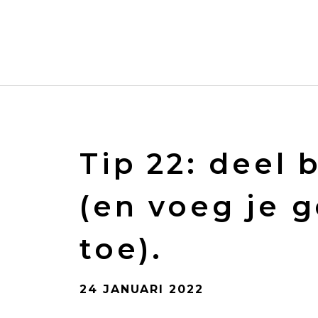
Spring
naar
de
inhoud
Tip 22: deel
(en voeg je 
toe).
24 JANUARI 2022