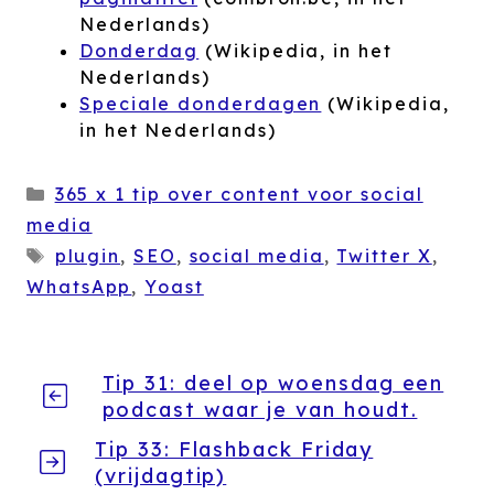
Nederlands)
Donderdag
(Wikipedia, in het
Nederlands)
Speciale donderdagen
(Wikipedia,
in het Nederlands)
Categorieën
365 x 1 tip over content voor social
media
Tags
plugin
,
SEO
,
social media
,
Twitter X
,
WhatsApp
,
Yoast
Tip 31: deel op woensdag een
podcast waar je van houdt.
Tip 33: Flashback Friday
(vrijdagtip)