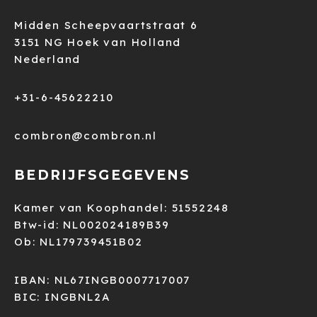
Midden Scheepvaartstraat 6
3151 NG Hoek van Holland
Nederland
+31-6-45622210
combron@combron.nl
BEDRIJFSGEGEVENS
Kamer van Koophandel: 51552248
Btw-id: NL002024189B39
Ob: NL179739451B02
IBAN: NL67INGB0007717007
BIC: INGBNL2A