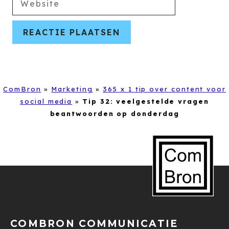
ComBron
»
Marketing
»
365 x 1 tip over content voor
social media
»
Tip 32: veelgestelde vragen
beantwoorden op donderdag
COMBRON COMMUNICATIE