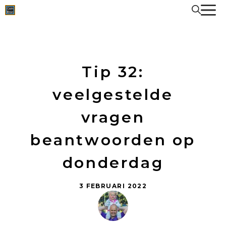
Spring
naar
de
inhoud
Tip 32:
veelgestelde
vragen
beantwoorden op
donderdag
3 FEBRUARI 2022