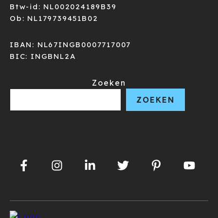
Btw-id: NL002024189B39
Ob: NL179739451B02
IBAN: NL67INGB0007717007
BIC: INGBNL2A
Zoeken
ZOEKEN