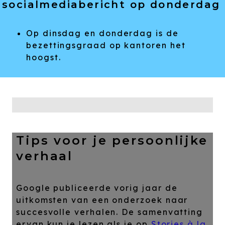
socialmediabericht op donderdag
Op dinsdag en donderdag is de
bezettingsgraad op kantoren het
hoogst.
Tips voor je persoonlijke
verhaal
Google publiceerde vorig jaar de
uitkomsten van een onderzoek naar
succesvolle verhalen. De samenvatting
ervan kun je lezen als je op
Stories à la