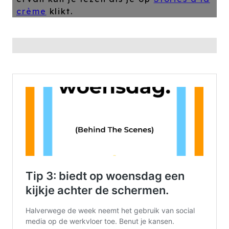
crème
klikt.