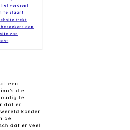
e het verdient
 te staan!
ebsite trekt
 bezoekers dan
site van
echt
uit een
ina’s die
voudig te
r dat er
 wereld konden
n de
sch dat er veel