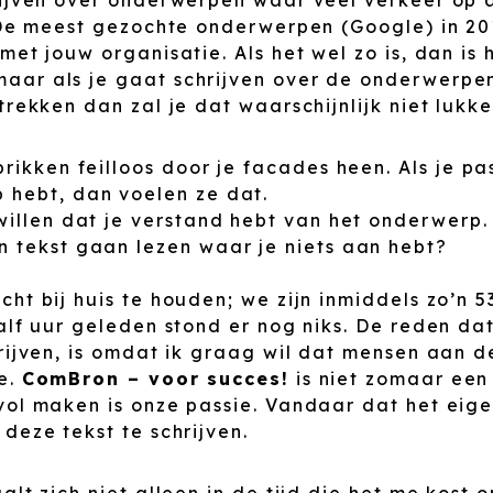
. De meest gezochte onderwerpen (Google) in 2
met jouw organisatie. Als het wel zo is, dan is 
ar als je gaat schrijven over de onderwerpe
trekken dan zal je dat waarschijnlijk niet luk
prikken feilloos door je facades heen. Als je pa
 hebt, dan voelen ze dat.
 willen dat je verstand hebt van het onderwerp
n tekst gaan lezen waar je niets aan hebt?
ht bij huis te houden; we zijn inmiddels zo’n 
alf uur geleden stond er nog niks. De reden dat
hrijven, is omdat ik graag wil dat mensen aan 
e.
ComBron – voor succes!
is niet zomaar een
vol maken is onze passie. Vandaar dat het eige
deze tekst te schrijven.
alt zich niet alleen in de tijd die het me kost 