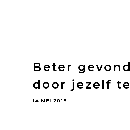
Spring
naar
de
inhoud
Beter gevon
door jezelf te
14 MEI 2018