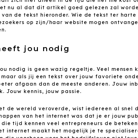
eet nu al dat dit artikel goed gelezen zal word
van de tekst hieronder. Wie de tekst ter harte
ezoekers op zijn/haar website mogen ontvang
n.
heeft jou nodig
 jou nodig is geen wazig regeltje. Veel mensen
, maar als jij een tekst over jouw favoriete onde
 beter afgaan dan de meeste anderen. Jouw in
k. Jouw kennis, jouw passie.
et de wereld veroverde, wist iedereen al snel 
happen van het internet was dat je er jouw pu
 die tijd kennen veel entrepreneurs de beteken
t internet maakt het mogelijk je te specialiser
n die voorheen voor het bedrijfsleven niet lev