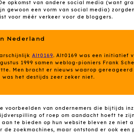
 De opkomst van andere social media (want gra
ijn gewoon een vorm van social media) zorgden
ist voor méér verkeer voor de bloggers.
an Nederland
rschijnlijk
Alt0169
. Alt0169 was een initiatief
gustus 1999 samen weblog-pioniers Frank Schee
rtte. Men bracht er nieuws waarop gereageerd
as het destijds zeer zeker niet.
ige voorbeelden van ondernemers die bijtijds i
jdverspilling of roep om aandacht hoeft te zij
 aan te bieden op hun website bleven ze niet a
or de zoekmachines, maar ontstond er ook een p