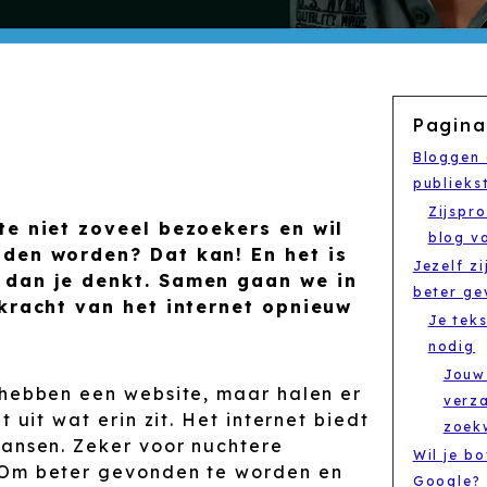
Pagina
Bloggen 
publieks
Zijspr
te niet zoveel bezoekers en wil
blog v
nden worden? Dat kan! En het is
Jezelf zi
 dan je denkt. Samen gaan we in
beter g
 kracht van het internet opnieuw
Je teks
nodig
Jouw 
 hebben een website, maar halen er
verz
t uit wat erin zit. Het internet biedt
zoek
kansen. Zeker voor nuchtere
Wil je b
 Om beter gevonden te worden en
Google? 