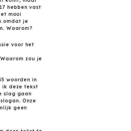
017 hebben vast
het mooi
n omdat je
ken. Waarom?
ssie voor het
. Waarom zou je
535 woorden in
 ik deze tekst
de slag gaan
 slogan. Onze
nlijk geen
om deze tekst te