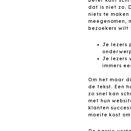
dat is niet zo
niets te maken 
meegenomen, ma
bezoekers wilt 
Je lezers 
onderwerp
Je lezers
immers ee
Om het maar dic
de tekst. Een h
zo snel kan sc
met hun websit
klanten succes
moeite kost om 
De passie verta