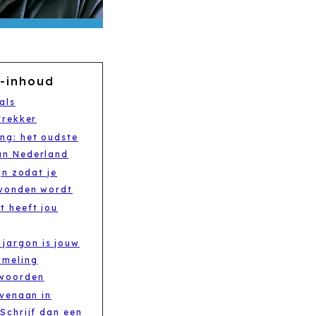
-inhoud
als
trekker
ong: het oudste
an Nederland
jn zodat je
evonden wordt
t heeft jou
jargon is jouw
ameling
woorden
ovenaan in
Schrijf dan een