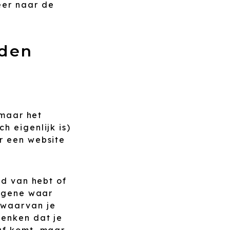
eer naar de
nden
 maar het
h eigenlijk is)
r een website
nd van hebt of
atgene waar
 waarvan je
denken dat je
af komt, maar