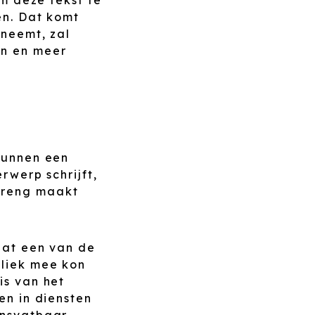
en. Dat komt
 neemt, zal
en en meer
 kunnen een
rwerp schrijft,
breng maakt
dat een van de
bliek mee kon
is van het
en in diensten
ensvatbaar