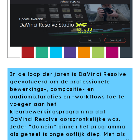
In de loop der jaren is DaVinci Resolve
geëvolueerd om de professionele
bewerkings-, compositie- en
audiomixfuncties en -workflows toe te
voegen aan het
kleurbewerkingsprogramma dat
DaVinci Resolve oorspronkelijke was.
Ieder “domein” binnen het programma
als geheel is ongelooflijk diep. Met als