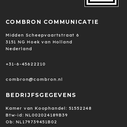
COMBRON COMMUNICATIE
Midden Scheepvaartstraat 6
3151 NG Hoek van Holland
Nederland
+31-6-45622210
combron@combron.nl
BEDRIJFSGEGEVENS
Kamer van Koophandel: 51552248
Btw-id: NL002024189B39
Ob: NL179739451B02