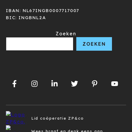
IBAN: NL67INGB0007717007
BIC: INGBNL2A
Zoeken
ZOEKEN
Lid coöperatie ZP&co
Wees braaf en denk eens aan