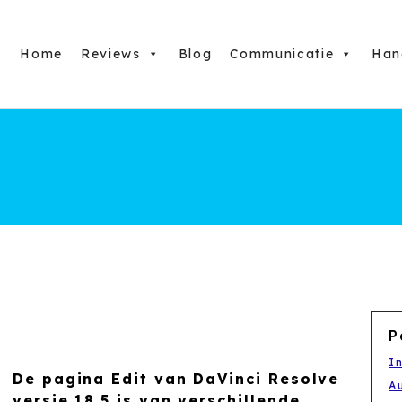
Home
Reviews
Blog
Communicatie
Han
P
I
De pagina Edit van DaVinci Resolve
A
versie 18.5 is van verschillende