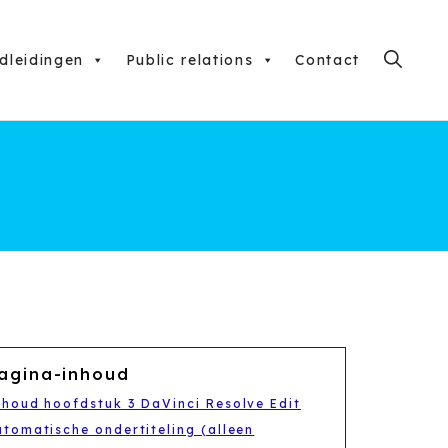
dleidingen
Public relations
Contact
agina-inhoud
nhoud hoofdstuk 3 DaVinci Resolve Edit
utomatische ondertiteling (alleen