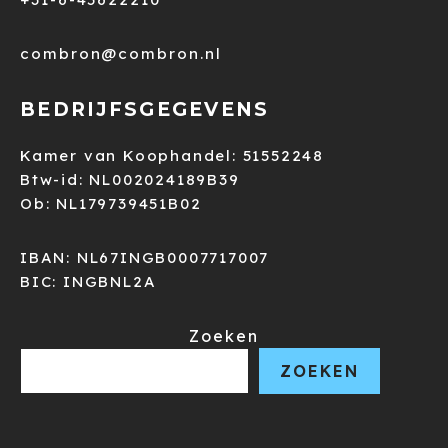
combron@combron.nl
BEDRIJFSGEGEVENS
Kamer van Koophandel: 51552248
Btw-id: NL002024189B39
Ob: NL179739451B02
IBAN: NL67INGB0007717007
BIC: INGBNL2A
Zoeken
ZOEKEN