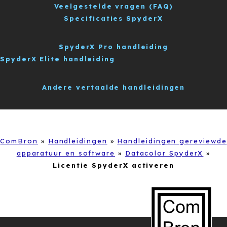
Veelgestelde vragen (FAQ)
Specificaties SpyderX
SpyderX Pro handleiding
SpyderX Elite handleiding
Andere vertaalde handleidingen
ComBron
»
Handleidingen
»
Handleidingen gereviewde
apparatuur en software
»
Datacolor SpyderX
»
Licentie SpyderX activeren