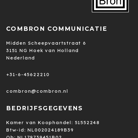
COMBRON COMMUNICATIE
Midden Scheepvaartstraat 6
3151 NG Hoek van Holland
Nederland
+31-6-45622210
combron@combron.nl
BEDRIJFSGEGEVENS
Kamer van Koophandel: 51552248
Btw-id: NL002024189B39
Ob: NL179739451B02