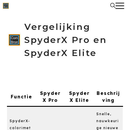
Spring
naar
de
inhoud
Vergelijking
SpyderX Pro en
SpyderX Elite
Spyder
Spyder
Beschrij
Functie
X Pro
X Elite
ving
Snelle,
SpyderX-
nauwkeuri
colorimet
ge nieuwe