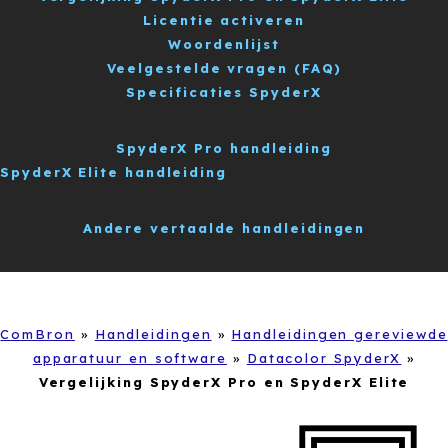
Licentie activeren
Woordenlijst
Veelgestelde vragen (FAQ)
Specificaties SpyderX
SpyderX Pro handleiding
SpyderX Elite handleiding
Andere vertaalde handleidingen
ComBron
»
Handleidingen
»
Handleidingen gereviewde
apparatuur en software
»
Datacolor SpyderX
»
Vergelijking SpyderX Pro en SpyderX Elite