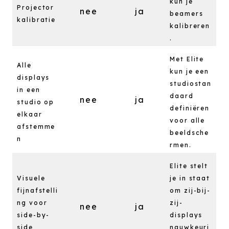
kun je
Projector
nee
ja
beamers
kalibratie
kalibreren
.
Met Elite
Alle
kun je een
displays
studiostan
in een
daard
nee
ja
studio op
definiëren
elkaar
voor alle
afstemme
beeldsche
n
rmen.
Elite stelt
Visuele
je in staat
fijnafstelli
om zij-bij-
ng voor
zij-
nee
ja
side-by-
displays
side
nauwkeuri