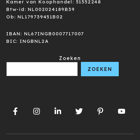
Kamer van Koophandel: 51552248
Btw-id: NL002024189B39
Ob: NL179739451B02
IBAN: NL67INGB0007717007
BIC: INGBNL2A
Zoeken
ZOEKEN