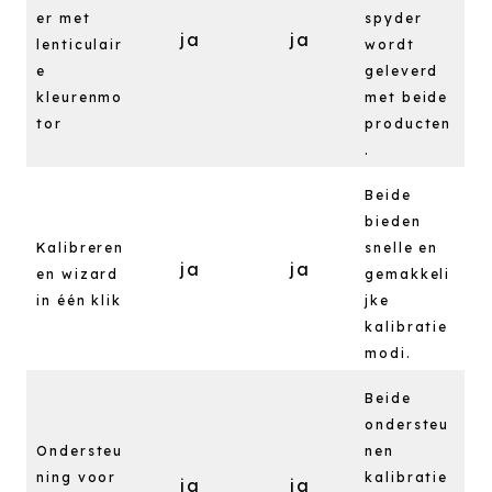
er met
spyder
ja
ja
lenticulair
wordt
e
geleverd
kleurenmo
met beide
tor
producten
.
Beide
bieden
Kalibreren
snelle en
ja
ja
en wizard
gemakkeli
in één klik
jke
kalibratie
modi.
Beide
ondersteu
Ondersteu
nen
ning voor
kalibratie
ja
ja