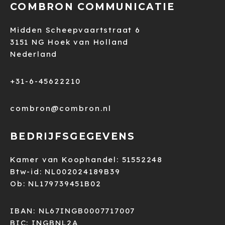
COMBRON COMMUNICATIE
Midden Scheepvaartstraat 6
3151 NG Hoek van Holland
Nederland
+31-6-45622210
combron@combron.nl
BEDRIJFSGEGEVENS
Kamer van Koophandel: 51552248
Btw-id: NL002024189B39
Ob: NL179739451B02
IBAN: NL67INGB0007717007
BIC: INGBNL2A