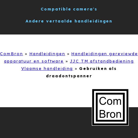
Compatible camera's
Andere vertaalde handleidingen
ComBron
»
Handleidingen
»
Handleidingen gereviewde
apparatuur en software
»
JJC TM afstandbediening
Vlaamse handleiding
»
Gebruiken als
draadontspanner